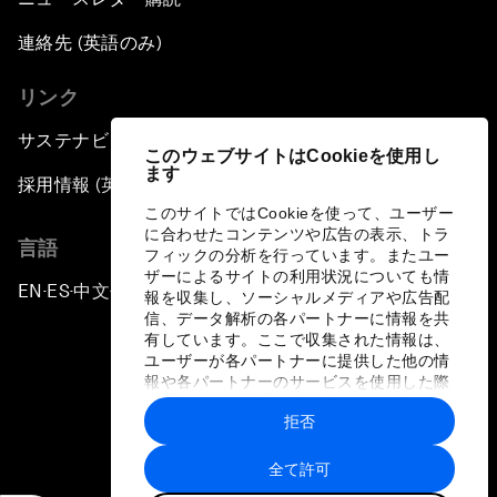
連絡先 (英語のみ)
リンク
サステナビリティへの取り組み
このウェブサイトはCookieを使用し
ます
採用情報 (英語のみ)
このサイトではCookieを使って、ユーザー
に合わせたコンテンツや広告の表示、トラ
言語
フィックの分析を行っています。またユー
ザーによるサイトの利用状況についても情
EN
ES
中文
日本語
▪
▪
▪
報を収集し、ソーシャルメディアや広告配
信、データ解析の各パートナーに情報を共
有しています。ここで収集された情報は、
ユーザーが各パートナーに提供した他の情
報や各パートナーのサービスを使用した際
に収集された情報と組み合わされ、各パー
拒否
トナーによって使用されることがありま
プライバシーポリシーと利用規約
す。
全て許可
サイトマップ