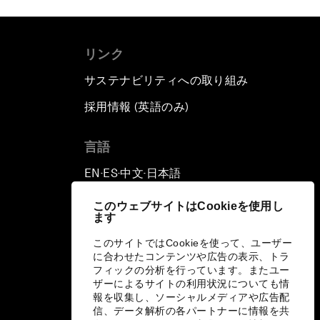
リンク
サステナビリティへの取り組み
採用情報 (英語のみ)
て
言語
EN
ES
中文
日本語
▪
▪
▪
このウェブサイトはCookieを使用し
ます
このサイトではCookieを使って、ユーザー
に合わせたコンテンツや広告の表示、トラ
フィックの分析を行っています。またユー
ザーによるサイトの利用状況についても情
報を収集し、ソーシャルメディアや広告配
信、データ解析の各パートナーに情報を共