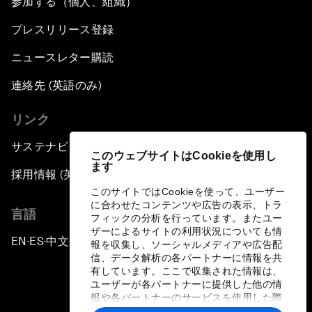
参加する（個人、組織）
プレスリリース登録
ニュースレター購読
連絡先 (英語のみ)
リンク
サステナビリティへの取り組み
このウェブサイトはCookieを使用し
ます
採用情報 (英語のみ)
このサイトではCookieを使って、ユーザー
に合わせたコンテンツや広告の表示、トラ
言語
フィックの分析を行っています。またユー
ザーによるサイトの利用状況についても情
EN
ES
中文
日本語
▪
▪
▪
報を収集し、ソーシャルメディアや広告配
信、データ解析の各パートナーに情報を共
有しています。ここで収集された情報は、
ユーザーが各パートナーに提供した他の情
報や各パートナーのサービスを使用した際
に収集された情報と組み合わされ、各パー