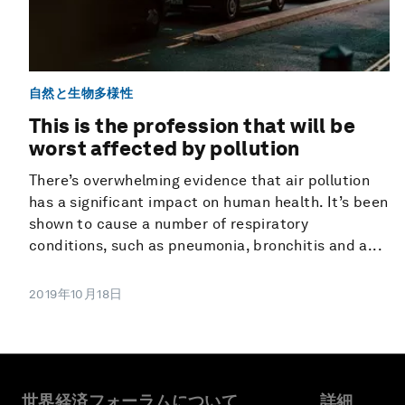
自然と生物多様性
This is the profession that will be
worst affected by pollution
There’s overwhelming evidence that air pollution
has a significant impact on human health. It’s been
shown to cause a number of respiratory
conditions, such as pneumonia, bronchitis and a...
2019年10月18日
世界経済フォーラムについて
詳細