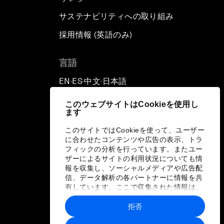
サステナビリティへの取り組み
採用情報 (英語のみ)
て
言語
EN
ES
中文
日本語
▪
▪
▪
このウェブサイトはCookieを使用し
ます
このサイトではCookieを使って、ユーザー
に合わせたコンテンツや広告の表示、トラ
フィックの分析を行っています。またユー
ザーによるサイトの利用状況についても情
報を収集し、ソーシャルメディアや広告配
信、データ解析の各パートナーに情報を共
有しています。ここで収集された情報は、
ユーザーが各パートナーに提供した他の情
報や各パートナーのサービスを使用した際
拒否
に収集された情報と組み合わされ、各パー