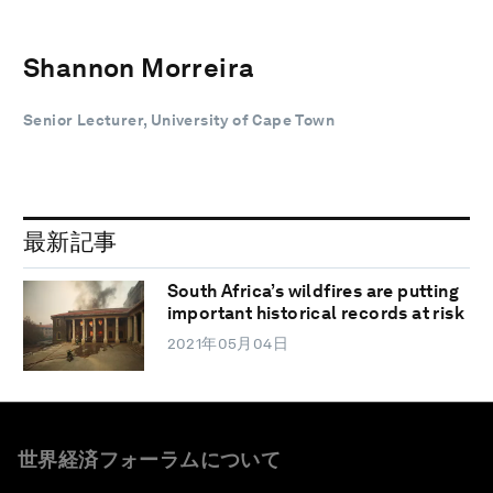
Shannon Morreira
Senior Lecturer, University of Cape Town
最新記事
South Africa’s wildfires are putting
important historical records at risk
2021年05月04日
世界経済フォーラムについて