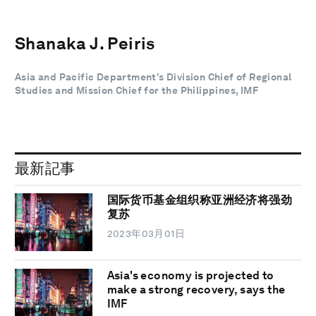
Shanaka J. Peiris
Asia and Pacific Department’s Division Chief of Regional
Studies and Mission Chief for the Philippines, IMF
最新記事
国际货币基金组织称亚洲经济将强劲
复苏
2023年03月01日
Asia's economy is projected to
make a strong recovery, says the
IMF