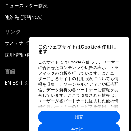
ニュースレター購読
連絡先 (英語のみ)
リンク
サステナビリティへの取り組み
このウェブサイトはCookieを使用し
ます
採用情報 (英語のみ)
このサイトではCookieを使って、ユーザー
に合わせたコンテンツや広告の表示、トラ
言語
フィックの分析を行っています。またユー
ザーによるサイトの利用状況についても情
EN
ES
中文
日本語
▪
▪
▪
報を収集し、ソーシャルメディアや広告配
信、データ解析の各パートナーに情報を共
有しています。ここで収集された情報は、
ユーザーが各パートナーに提供した他の情
報や各パートナーのサービスを使用した際
に収集された情報と組み合わされ、各パー
拒否
トナーによって使用されることがありま
プライバシーポリシーと利用規約
す。
全て許可