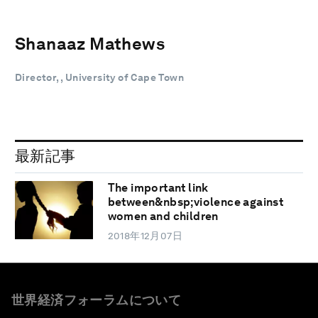
Shanaaz Mathews
Director, , University of Cape Town
最新記事
The important link
between&nbsp;violence against
women and children
2018年12月07日
世界経済フォーラムについて