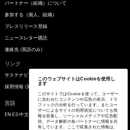
パートナー（組織）について
参加する（個人、組織）
プレスリリース登録
ニュースレター購読
連絡先 (英語のみ)
リンク
サステナビリティへの取り組み
このウェブサイトはCookieを使用し
ます
採用情報 (英語のみ)
このサイトではCookieを使って、ユーザー
に合わせたコンテンツや広告の表示、トラ
言語
フィックの分析を行っています。またユー
ザーによるサイトの利用状況についても情
EN
ES
中文
日本語
▪
▪
▪
報を収集し、ソーシャルメディアや広告配
信、データ解析の各パートナーに情報を共
有しています。ここで収集された情報は、