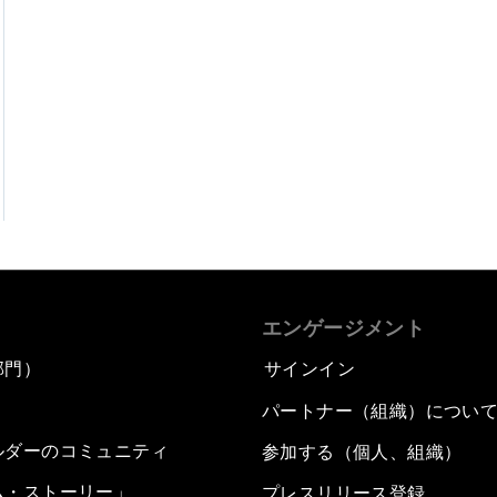
エンゲージメント
部門）
サインイン
パートナー（組織）につい
ルダーのコミュニティ
参加する（個人、組織）
ム・ストーリー」
プレスリリース登録