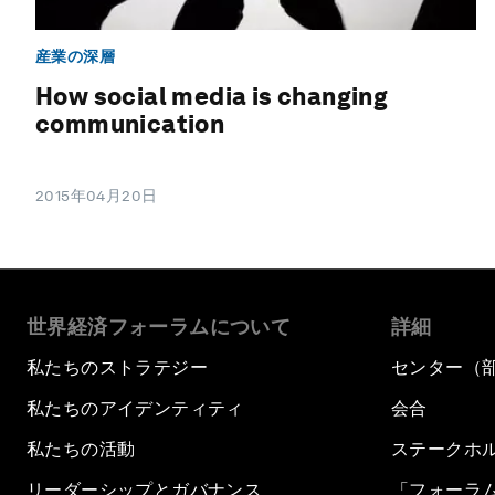
産業の深層
How social media is changing
communication
2015年04月20日
世界経済フォーラムについて
詳細
私たちのストラテジー
センター（
私たちのアイデンティティ
会合
私たちの活動
ステークホ
リーダーシップとガバナンス
「フォーラ