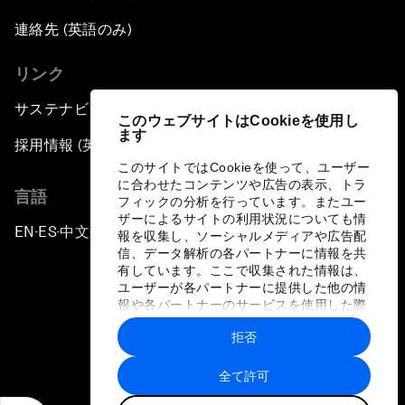
連絡先 (英語のみ)
リンク
サステナビリティへの取り組み
このウェブサイトはCookieを使用し
ます
採用情報 (英語のみ)
このサイトではCookieを使って、ユーザー
に合わせたコンテンツや広告の表示、トラ
言語
フィックの分析を行っています。またユー
ザーによるサイトの利用状況についても情
EN
ES
中文
日本語
▪
▪
▪
報を収集し、ソーシャルメディアや広告配
信、データ解析の各パートナーに情報を共
有しています。ここで収集された情報は、
ユーザーが各パートナーに提供した他の情
報や各パートナーのサービスを使用した際
に収集された情報と組み合わされ、各パー
拒否
トナーによって使用されることがありま
プライバシーポリシーと利用規約
す。
全て許可
サイトマップ