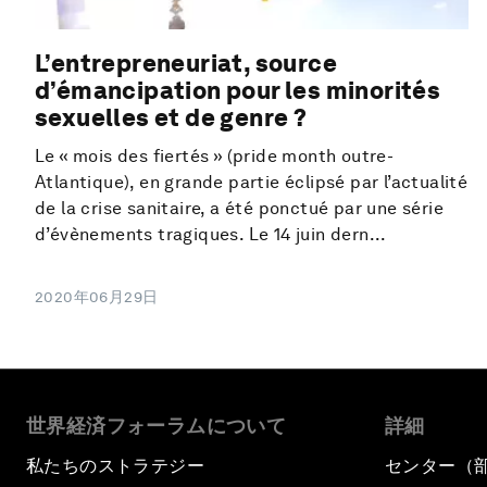
L’entrepreneuriat, source
d’émancipation pour les minorités
sexuelles et de genre ?
Le « mois des fiertés » (pride month outre-
Atlantique), en grande partie éclipsé par l’actualité
de la crise sanitaire, a été ponctué par une série
d’évènements tragiques. Le 14 juin dern...
2020年06月29日
世界経済フォーラムについて
詳細
私たちのストラテジー
センター（