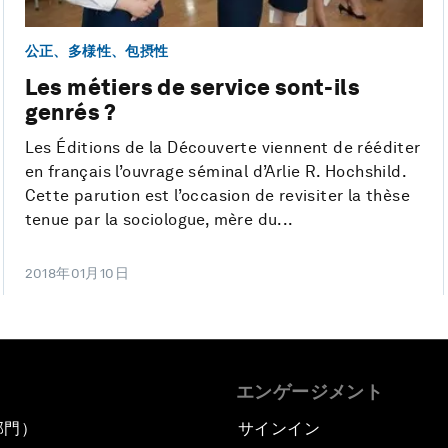
公正、多様性、包摂性
Les métiers de service sont-ils
genrés ?
Les Éditions de la Découverte viennent de rééditer
en français l’ouvrage séminal d’Arlie R. Hochshild.
Cette parution est l’occasion de revisiter la thèse
tenue par la sociologue, mère du...
2018年01月10日
エンゲージメント
部門）
サインイン