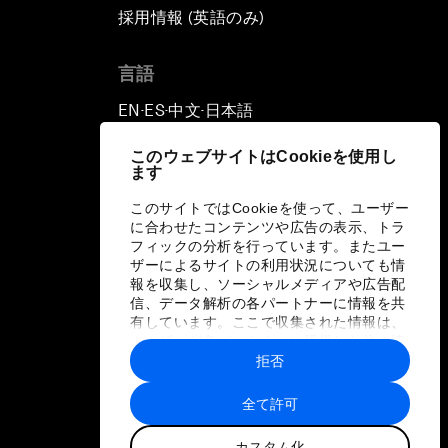
採用情報 (英語のみ)
て
言語
EN
ES
中文
日本語
▪
▪
▪
このウェブサイトはCookieを使用し
ます
このサイトではCookieを使って、ユーザー
に合わせたコンテンツや広告の表示、トラ
フィックの分析を行っています。またユー
ザーによるサイトの利用状況についても情
報を収集し、ソーシャルメディアや広告配
信、データ解析の各パートナーに情報を共
有しています。ここで収集された情報は、
ユーザーが各パートナーに提供した他の情
報や各パートナーのサービスを使用した際
拒否
に収集された情報と組み合わされ、各パー
トナーによって使用されることがありま
全て許可
す。
カスタム化