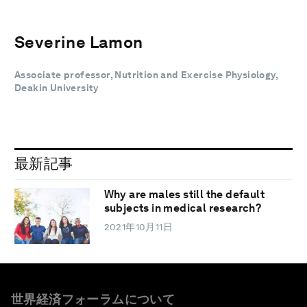
Severine Lamon
Associate professor, Nutrition and Exercise Physiology,
Deakin University
最新記事
Why are males still the default
subjects in medical research?
2021年10月11日
世界経済フォーラムについて