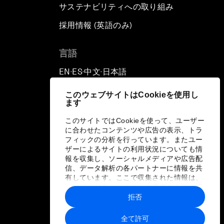
サステナビリティへの取り組み
採用情報 (英語のみ)
て
言語
EN
ES
中文
日本語
▪
▪
▪
このウェブサイトはCookieを使用し
ます
このサイトではCookieを使って、ユーザー
に合わせたコンテンツや広告の表示、トラ
フィックの分析を行っています。またユー
ザーによるサイトの利用状況についても情
報を収集し、ソーシャルメディアや広告配
信、データ解析の各パートナーに情報を共
有しています。ここで収集された情報は、
ユーザーが各パートナーに提供した他の情
報や各パートナーのサービスを使用した際
拒否
に収集された情報と組み合わされ、各パー
トナーによって使用されることがありま
全て許可