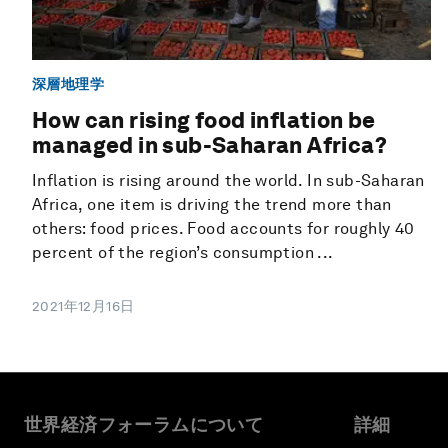
深層地理学
How can rising food inflation be
managed in sub-Saharan Africa?
Inflation is rising around the world. In sub-Saharan
Africa, one item is driving the trend more than
others: food prices. Food accounts for roughly 40
percent of the region’s consumption ...
2021年12月16日
世界経済フォーラムについて
詳細