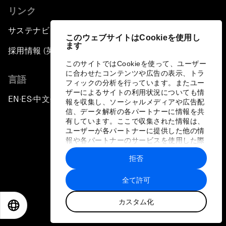
リンク
サステナビリティへの取り組み
このウェブサイトはCookieを使用し
ます
採用情報 (英語のみ)
このサイトではCookieを使って、ユーザー
に合わせたコンテンツや広告の表示、トラ
言語
フィックの分析を行っています。またユー
ザーによるサイトの利用状況についても情
EN
ES
中文
日本語
▪
▪
▪
報を収集し、ソーシャルメディアや広告配
信、データ解析の各パートナーに情報を共
有しています。ここで収集された情報は、
ユーザーが各パートナーに提供した他の情
報や各パートナーのサービスを使用した際
に収集された情報と組み合わされ、各パー
拒否
トナーによって使用されることがありま
プライバシーポリシーと利用規約
す。
全て許可
サイトマップ
カスタム化
©
2026
世界経済フォーラム
EN
ES
中文
日本語