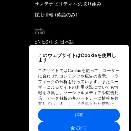
サステナビリティへの取り組み
採用情報 (英語のみ)
て
言語
EN
ES
中文
日本語
▪
▪
▪
このウェブサイトはCookieを使用し
ます
このサイトではCookieを使って、ユーザー
に合わせたコンテンツや広告の表示、トラ
フィックの分析を行っています。またユー
ザーによるサイトの利用状況についても情
報を収集し、ソーシャルメディアや広告配
信、データ解析の各パートナーに情報を共
有しています。ここで収集された情報は、
ユーザーが各パートナーに提供した他の情
報や各パートナーのサービスを使用した際
拒否
に収集された情報と組み合わされ、各パー
トナーによって使用されることがありま
全て許可