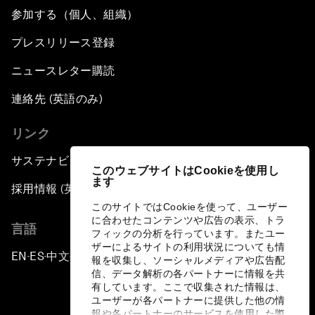
参加する（個人、組織）
プレスリリース登録
ニュースレター購読
連絡先 (英語のみ)
リンク
サステナビリティへの取り組み
このウェブサイトはCookieを使用し
ます
採用情報 (英語のみ)
このサイトではCookieを使って、ユーザー
に合わせたコンテンツや広告の表示、トラ
言語
フィックの分析を行っています。またユー
ザーによるサイトの利用状況についても情
EN
ES
中文
日本語
▪
▪
▪
報を収集し、ソーシャルメディアや広告配
信、データ解析の各パートナーに情報を共
有しています。ここで収集された情報は、
ユーザーが各パートナーに提供した他の情
報や各パートナーのサービスを使用した際