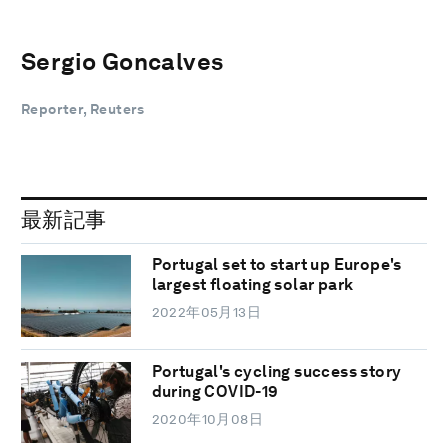
Sergio Goncalves
Reporter, Reuters
最新記事
Portugal set to start up Europe's
largest floating solar park
2022年05月13日
Portugal's cycling success story
during COVID-19
2020年10月08日