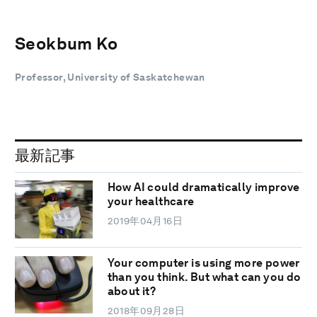
Seokbum Ko
Professor, University of Saskatchewan
最新記事
How AI could dramatically improve
your healthcare
2019年04月16日
Your computer is using more power
than you think. But what can you do
about it?
2018年09月28日