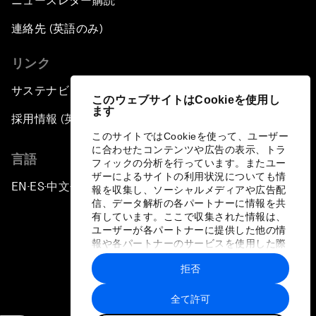
ニュースレター購読
連絡先 (英語のみ)
リンク
サステナビリティへの取り組み
このウェブサイトはCookieを使用し
ます
採用情報 (英語のみ)
このサイトではCookieを使って、ユーザー
に合わせたコンテンツや広告の表示、トラ
言語
フィックの分析を行っています。またユー
ザーによるサイトの利用状況についても情
EN
ES
中文
日本語
▪
▪
▪
報を収集し、ソーシャルメディアや広告配
信、データ解析の各パートナーに情報を共
有しています。ここで収集された情報は、
ユーザーが各パートナーに提供した他の情
報や各パートナーのサービスを使用した際
に収集された情報と組み合わされ、各パー
拒否
トナーによって使用されることがありま
プライバシーポリシーと利用規約
す。
全て許可
サイトマップ