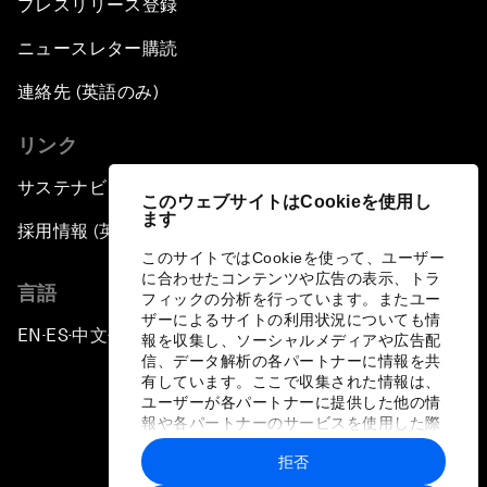
プレスリリース登録
ニュースレター購読
連絡先 (英語のみ)
リンク
サステナビリティへの取り組み
このウェブサイトはCookieを使用し
ます
採用情報 (英語のみ)
このサイトではCookieを使って、ユーザー
に合わせたコンテンツや広告の表示、トラ
言語
フィックの分析を行っています。またユー
ザーによるサイトの利用状況についても情
EN
ES
中文
日本語
▪
▪
▪
報を収集し、ソーシャルメディアや広告配
信、データ解析の各パートナーに情報を共
有しています。ここで収集された情報は、
ユーザーが各パートナーに提供した他の情
報や各パートナーのサービスを使用した際
に収集された情報と組み合わされ、各パー
拒否
トナーによって使用されることがありま
プライバシーポリシーと利用規約
す。