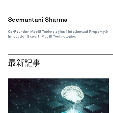
Seemantani Sharma
Co-Founder, Mabill Technologies | Intellectual Property &
Innovation Expert, Mabill Technologies
最新記事