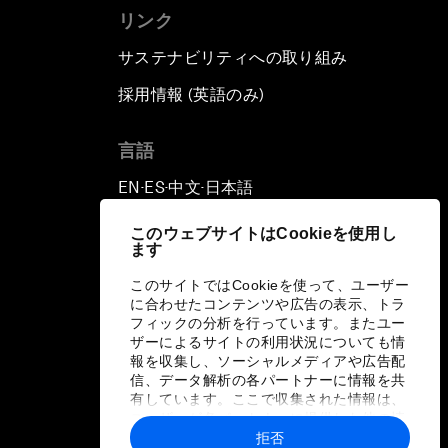
リンク
サステナビリティへの取り組み
採用情報 (英語のみ)
て
言語
EN
ES
中文
日本語
▪
▪
▪
このウェブサイトはCookieを使用し
ます
このサイトではCookieを使って、ユーザー
に合わせたコンテンツや広告の表示、トラ
フィックの分析を行っています。またユー
ザーによるサイトの利用状況についても情
報を収集し、ソーシャルメディアや広告配
信、データ解析の各パートナーに情報を共
有しています。ここで収集された情報は、
ユーザーが各パートナーに提供した他の情
報や各パートナーのサービスを使用した際
拒否