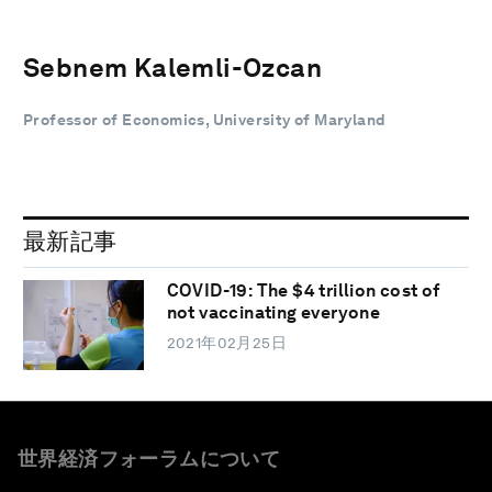
Sebnem Kalemli-Ozcan
Professor of Economics, University of Maryland
最新記事
COVID-19: The $4 trillion cost of
not vaccinating everyone
2021年02月25日
世界経済フォーラムについて