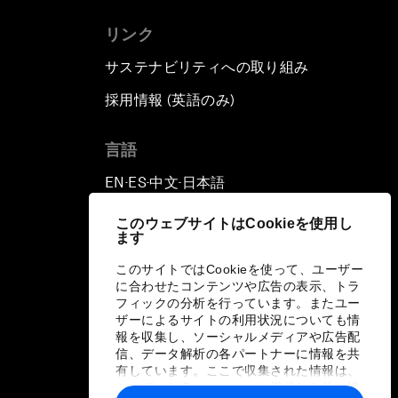
リンク
サステナビリティへの取り組み
採用情報 (英語のみ)
て
言語
EN
ES
中文
日本語
▪
▪
▪
このウェブサイトはCookieを使用し
ます
このサイトではCookieを使って、ユーザー
に合わせたコンテンツや広告の表示、トラ
フィックの分析を行っています。またユー
ザーによるサイトの利用状況についても情
報を収集し、ソーシャルメディアや広告配
信、データ解析の各パートナーに情報を共
有しています。ここで収集された情報は、
ユーザーが各パートナーに提供した他の情