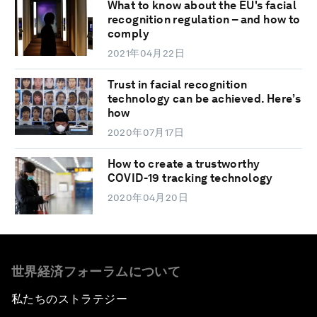
What to know about the EU's facial
recognition regulation – and how to
comply
2021年04月22日
Trust in facial recognition
technology can be achieved. Here’s
how
2020年07月17日
How to create a trustworthy
COVID-19 tracking technology
2020年04月20日
世界経済フォーラムについて
私たちのストラテジー