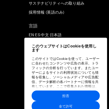
サステナビリティへの取り組み
採用情報 (英語のみ)
て
言語
EN
ES
中文
日本語
▪
▪
▪
このウェブサイトはCookieを使用し
ます
このサイトではCookieを使って、ユーザー
に合わせたコンテンツや広告の表示、トラ
フィックの分析を行っています。またユー
ザーによるサイトの利用状況についても情
報を収集し、ソーシャルメディアや広告配
信、データ解析の各パートナーに情報を共
有しています。ここで収集された情報は、
ユーザーが各パートナーに提供した他の情
報や各パートナーのサービスを使用した際
拒否
に収集された情報と組み合わされ、各パー
トナーによって使用されることがありま
全て許可