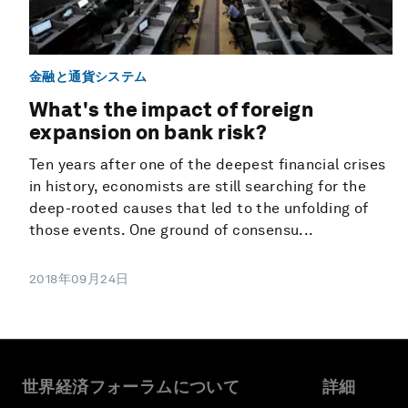
金融と通貨システム
What's the impact of foreign
expansion on bank risk?
Ten years after one of the deepest financial crises
in history, economists are still searching for the
deep-rooted causes that led to the unfolding of
those events. One ground of consensu...
2018年09月24日
世界経済フォーラムについて
詳細