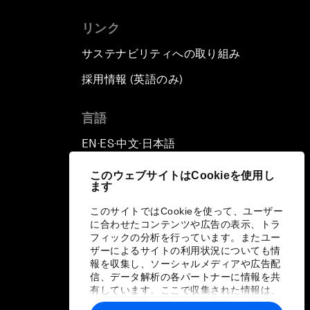
リンク
サステナビリティへの取り組み
採用情報 (英語のみ)
て
言語
EN
ES
中文
日本語
▪
▪
▪
このウェブサイトはCookieを使用し
ます
このサイトではCookieを使って、ユーザー
に合わせたコンテンツや広告の表示、トラ
フィックの分析を行っています。またユー
ザーによるサイトの利用状況についても情
報を収集し、ソーシャルメディアや広告配
信、データ解析の各パートナーに情報を共
有しています。ここで収集された情報は、
ユーザーが各パートナーに提供した他の情