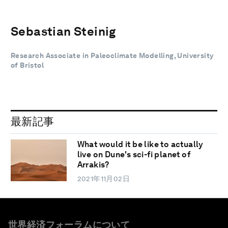
Sebastian Steinig
Research Associate in Paleoclimate Modelling, University
of Bristol
最新記事
What would it be like to actually
live on Dune's sci-fi planet of
Arrakis?
2021年11月02日
世界経済フォーラムについて