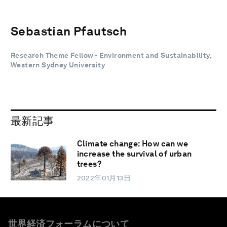
Sebastian Pfautsch
Research Theme Fellow - Environment and Sustainability,
Western Sydney University
最新記事
Climate change: How can we
increase the survival of urban
trees?
2022年01月13日
世界経済フォーラムについて