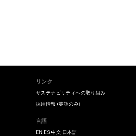
リンク
サステナビリティへの取り組み
採用情報 (英語のみ)
て
言語
EN
ES
中文
日本語
▪
▪
▪