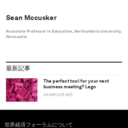
Sean Mccusker
Associate Professor in Education, Northumbria University,
Newcastle
最新記事
The perfect tool for your next
business meeting? Lego
2018年01月19日
世界経済フォーラムについて