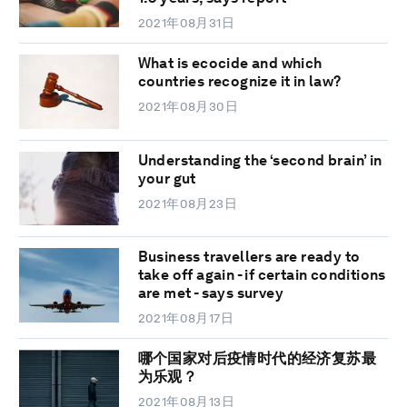
2021年08月31日
What is ecocide and which
countries recognize it in law?
2021年08月30日
Understanding the ‘second brain’ in
your gut
2021年08月23日
Business travellers are ready to
take off again - if certain conditions
are met - says survey
2021年08月17日
哪个国家对后疫情时代的经济复苏最
为乐观？
2021年08月13日