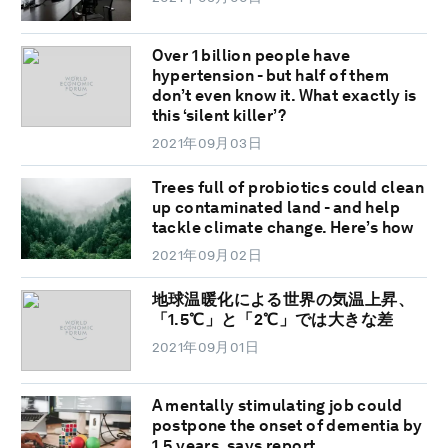
Over 1 billion people have
hypertension - but half of them
don’t even know it. What exactly is
this ‘silent killer’?
2021年09月03日
Trees full of probiotics could clean
up contaminated land - and help
tackle climate change. Here’s how
2021年09月02日
地球温暖化による世界の気温上昇、
「1.5℃」と「2℃」では大きな差
2021年09月01日
A mentally stimulating job could
postpone the onset of dementia by
1.5 years, says report