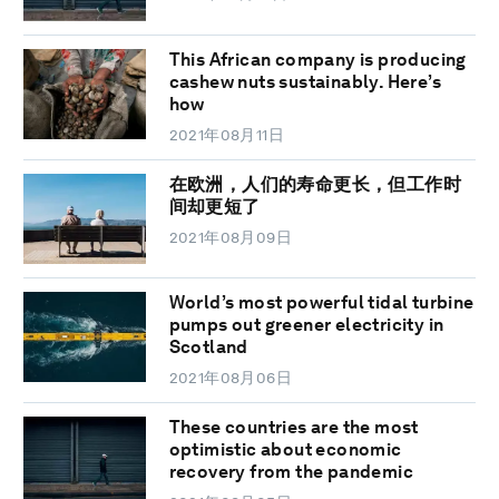
This African company is producing
cashew nuts sustainably. Here’s
how
2021年08月11日
在欧洲，人们的寿命更长，但工作时
间却更短了
2021年08月09日
World’s most powerful tidal turbine
pumps out greener electricity in
Scotland
2021年08月06日
These countries are the most
optimistic about economic
recovery from the pandemic