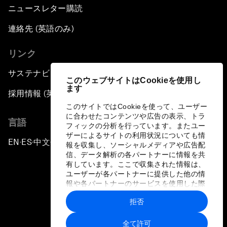
ニュースレター購読
連絡先 (英語のみ)
リンク
サステナビリティへの取り組み
このウェブサイトはCookieを使用し
ます
採用情報 (英語のみ)
このサイトではCookieを使って、ユーザー
に合わせたコンテンツや広告の表示、トラ
言語
フィックの分析を行っています。またユー
ザーによるサイトの利用状況についても情
EN
ES
中文
日本語
▪
▪
▪
報を収集し、ソーシャルメディアや広告配
信、データ解析の各パートナーに情報を共
有しています。ここで収集された情報は、
ユーザーが各パートナーに提供した他の情
報や各パートナーのサービスを使用した際
に収集された情報と組み合わされ、各パー
拒否
トナーによって使用されることがありま
プライバシーポリシーと利用規約
す。
全て許可