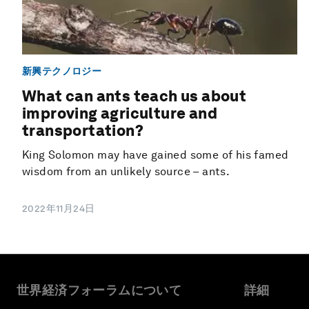
新興テクノロジー
What can ants teach us about
improving agriculture and
transportation?
King Solomon may have gained some of his famed
wisdom from an unlikely source – ants.
2022年11月24日
世界経済フォーラムについて
詳細