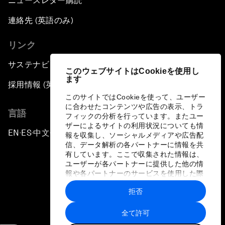
ニュースレター購読
連絡先 (英語のみ)
リンク
サステナビリティへの取り組み
このウェブサイトはCookieを使用し
ます
採用情報 (英語のみ)
このサイトではCookieを使って、ユーザー
に合わせたコンテンツや広告の表示、トラ
言語
フィックの分析を行っています。またユー
ザーによるサイトの利用状況についても情
EN
ES
中文
日本語
▪
▪
▪
報を収集し、ソーシャルメディアや広告配
信、データ解析の各パートナーに情報を共
有しています。ここで収集された情報は、
ユーザーが各パートナーに提供した他の情
報や各パートナーのサービスを使用した際
に収集された情報と組み合わされ、各パー
拒否
トナーによって使用されることがありま
プライバシーポリシーと利用規約
す。
全て許可
サイトマップ