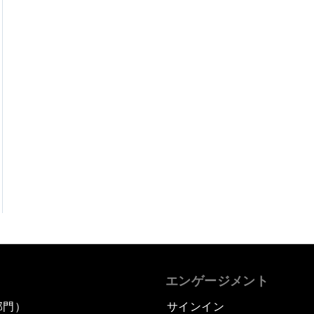
エンゲージメント
部門）
サインイン