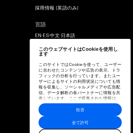
採用情報 (英語のみ)
て
言語
EN
ES
中文
日本語
▪
▪
▪
このウェブサイトはCookieを使用し
ます
このサイトではCookieを使って、ユーザー
に合わせたコンテンツや広告の表示、トラ
フィックの分析を行っています。またユー
ザーによるサイトの利用状況についても情
報を収集し、ソーシャルメディアや広告配
信、データ解析の各パートナーに情報を共
有しています。ここで収集された情報は、
ユーザーが各パートナーに提供した他の情
報や各パートナーのサービスを使用した際
拒否
に収集された情報と組み合わされ、各パー
トナーによって使用されることがありま
全て許可
す。