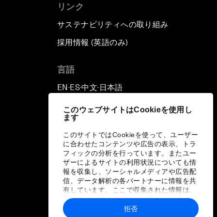
リンク
サステナビリティへの取り組み
採用情報 (英語のみ)
て
言語
EN
ES
中文
日本語
▪
▪
▪
このウェブサイトはCookieを使用し
ます
このサイトではCookieを使って、ユーザー
に合わせたコンテンツや広告の表示、トラ
フィックの分析を行っています。またユー
ザーによるサイトの利用状況についても情
報を収集し、ソーシャルメディアや広告配
信、データ解析の各パートナーに情報を共
有しています。ここで収集された情報は、
ユーザーが各パートナーに提供した他の情
報や各パートナーのサービスを使用した際
拒否