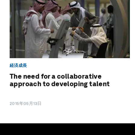
経済成長
The need for a collaborative
approach to developing talent
2015年05月13日