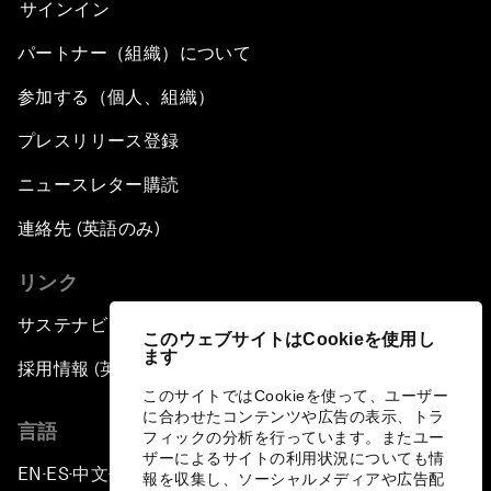
サインイン
パートナー（組織）について
参加する（個人、組織）
プレスリリース登録
ニュースレター購読
連絡先 (英語のみ)
リンク
サステナビリティへの取り組み
このウェブサイトはCookieを使用し
ます
採用情報 (英語のみ)
このサイトではCookieを使って、ユーザー
に合わせたコンテンツや広告の表示、トラ
言語
フィックの分析を行っています。またユー
ザーによるサイトの利用状況についても情
EN
ES
中文
日本語
▪
▪
▪
報を収集し、ソーシャルメディアや広告配