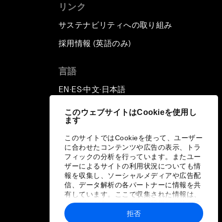
リンク
サステナビリティへの取り組み
採用情報 (英語のみ)
て
言語
EN
ES
中文
日本語
▪
▪
▪
このウェブサイトはCookieを使用し
ます
このサイトではCookieを使って、ユーザー
に合わせたコンテンツや広告の表示、トラ
フィックの分析を行っています。またユー
ザーによるサイトの利用状況についても情
報を収集し、ソーシャルメディアや広告配
信、データ解析の各パートナーに情報を共
有しています。ここで収集された情報は、
ユーザーが各パートナーに提供した他の情
報や各パートナーのサービスを使用した際
拒否