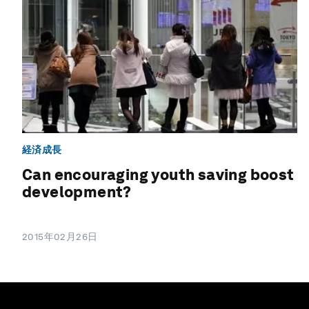
経済成長
Can encouraging youth saving boost
development?
2015年02月26日