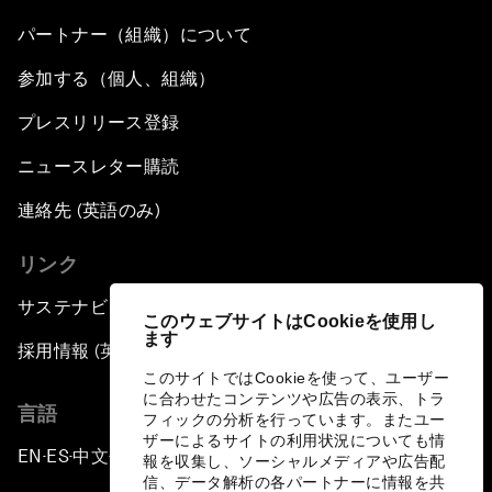
パートナー（組織）について
参加する（個人、組織）
プレスリリース登録
ニュースレター購読
連絡先 (英語のみ)
リンク
サステナビリティへの取り組み
このウェブサイトはCookieを使用し
ます
採用情報 (英語のみ)
このサイトではCookieを使って、ユーザー
に合わせたコンテンツや広告の表示、トラ
言語
フィックの分析を行っています。またユー
ザーによるサイトの利用状況についても情
EN
ES
中文
日本語
▪
▪
▪
報を収集し、ソーシャルメディアや広告配
信、データ解析の各パートナーに情報を共