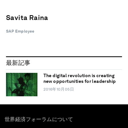
Savita Raina
SAP Employee
最新記事
The digital revolution is creating
new opportunities for leadership
2016年10月05日
世界経済フォーラムについて