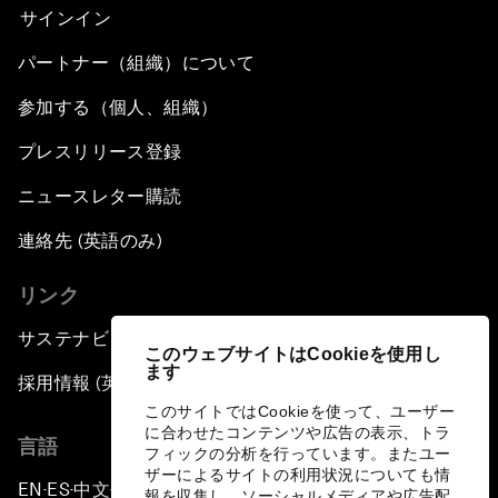
サインイン
パートナー（組織）について
参加する（個人、組織）
プレスリリース登録
ニュースレター購読
連絡先 (英語のみ)
リンク
サステナビリティへの取り組み
このウェブサイトはCookieを使用し
ます
採用情報 (英語のみ)
このサイトではCookieを使って、ユーザー
に合わせたコンテンツや広告の表示、トラ
言語
フィックの分析を行っています。またユー
ザーによるサイトの利用状況についても情
EN
ES
中文
日本語
▪
▪
▪
報を収集し、ソーシャルメディアや広告配