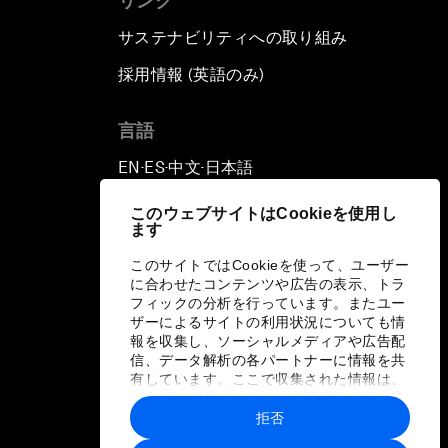
リンク
サステナビリティへの取り組み
採用情報 (英語のみ)
て
言語
EN
ES
中文
日本語
▪
▪
▪
このウェブサイトはCookieを使用し
ます
このサイトではCookieを使って、ユーザー
に合わせたコンテンツや広告の表示、トラ
フィックの分析を行っています。またユー
ザーによるサイトの利用状況についても情
報を収集し、ソーシャルメディアや広告配
信、データ解析の各パートナーに情報を共
有しています。ここで収集された情報は、
ユーザーが各パートナーに提供した他の情
報や各パートナーのサービスを使用した際
拒否
に収集された情報と組み合わされ、各パー