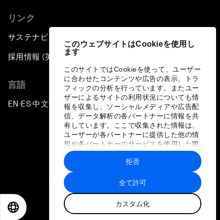
リンク
サステナビリティへの取り組み
このウェブサイトはCookieを使用し
ます
採用情報 (英語のみ)
このサイトではCookieを使って、ユーザー
に合わせたコンテンツや広告の表示、トラ
言語
フィックの分析を行っています。またユー
ザーによるサイトの利用状況についても情
EN
ES
中文
日本語
▪
▪
▪
報を収集し、ソーシャルメディアや広告配
信、データ解析の各パートナーに情報を共
有しています。ここで収集された情報は、
ユーザーが各パートナーに提供した他の情
報や各パートナーのサービスを使用した際
に収集された情報と組み合わされ、各パー
拒否
トナーによって使用されることがありま
プライバシーポリシーと利用規約
す。
全て許可
サイトマップ
カスタム化
©
2026
世界経済フォーラム
EN
ES
中文
日本語