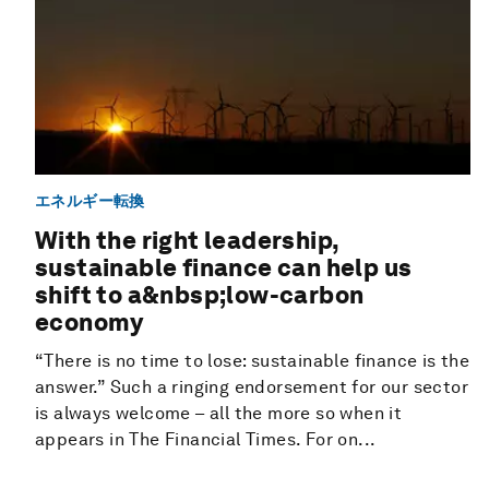
エネルギー転換
With the right leadership,
sustainable finance can help us
shift to a&nbsp;low-carbon
economy
“There is no time to lose: sustainable finance is the
answer.” Such a ringing endorsement for our sector
is always welcome – all the more so when it
appears in The Financial Times. For on...