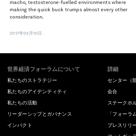
macho, testosterone-fuelled environments where
making the quick buck trumps almost every other
consideration.
2017年03月10日
世界経済フォーラムについて
詳細
私たちのストラテジー
センター（
私たちのアイデンティティ
会合
私たちの活動
ステークホ
リーダーシップとガバナンス
「フォーラ
インパクト
プレスリリ