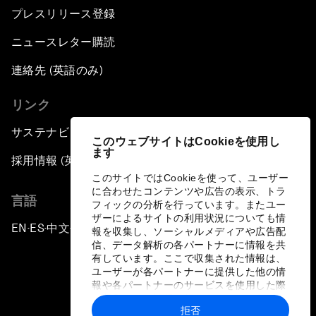
プレスリリース登録
ニュースレター購読
連絡先 (英語のみ)
リンク
サステナビリティへの取り組み
このウェブサイトはCookieを使用し
ます
採用情報 (英語のみ)
このサイトではCookieを使って、ユーザー
に合わせたコンテンツや広告の表示、トラ
言語
フィックの分析を行っています。またユー
ザーによるサイトの利用状況についても情
EN
ES
中文
日本語
▪
▪
▪
報を収集し、ソーシャルメディアや広告配
信、データ解析の各パートナーに情報を共
有しています。ここで収集された情報は、
ユーザーが各パートナーに提供した他の情
報や各パートナーのサービスを使用した際
に収集された情報と組み合わされ、各パー
拒否
トナーによって使用されることがありま