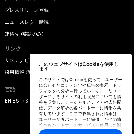
プレスリリース登録
ニュースレター購読
連絡先 (英語のみ)
リンク
サステナビリティへの取り組み
このウェブサイトはCookieを使用し
ます
採用情報 (英語のみ)
このサイトではCookieを使って、ユーザー
に合わせたコンテンツや広告の表示、トラ
言語
フィックの分析を行っています。またユー
ザーによるサイトの利用状況についても情
EN
ES
中文
日本語
▪
▪
▪
報を収集し、ソーシャルメディアや広告配
信、データ解析の各パートナーに情報を共
有しています。ここで収集された情報は、
ユーザーが各パートナーに提供した他の情
報や各パートナーのサービスを使用した際
に収集された情報と組み合わされ、各パー