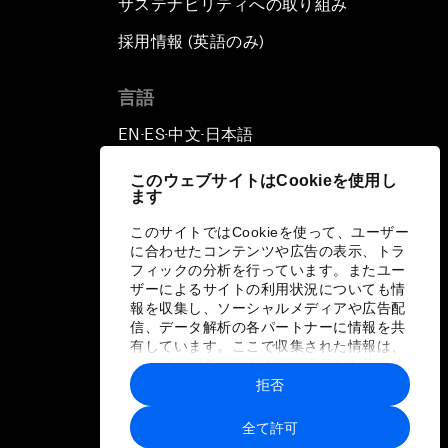
サステナビリティへの取り組み
採用情報 (英語のみ)
て
言語
EN
ES
中文
日本語
▪
▪
▪
このウェブサイトはCookieを使用し
ます
このサイトではCookieを使って、ユーザー
に合わせたコンテンツや広告の表示、トラ
フィックの分析を行っています。またユー
ザーによるサイトの利用状況についても情
報を収集し、ソーシャルメディアや広告配
信、データ解析の各パートナーに情報を共
有しています。ここで収集された情報は、
ユーザーが各パートナーに提供した他の情
報や各パートナーのサービスを使用した際
拒否
に収集された情報と組み合わされ、各パー
トナーによって使用されることがありま
全て許可
す。