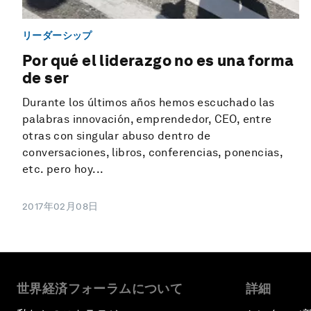
リーダーシップ
Por qué el liderazgo no es una forma
de ser
Durante los últimos años hemos escuchado las
palabras innovación, emprendedor, CEO, entre
otras con singular abuso dentro de
conversaciones, libros, conferencias, ponencias,
etc. pero hoy...
2017年02月08日
世界経済フォーラムについて
詳細