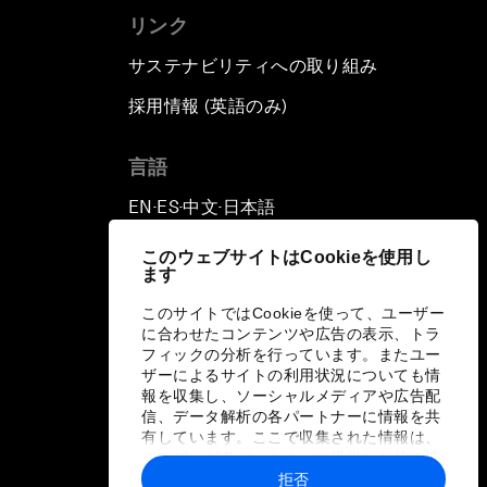
リンク
サステナビリティへの取り組み
採用情報 (英語のみ)
て
言語
EN
ES
中文
日本語
▪
▪
▪
このウェブサイトはCookieを使用し
ます
このサイトではCookieを使って、ユーザー
に合わせたコンテンツや広告の表示、トラ
フィックの分析を行っています。またユー
ザーによるサイトの利用状況についても情
報を収集し、ソーシャルメディアや広告配
信、データ解析の各パートナーに情報を共
有しています。ここで収集された情報は、
ユーザーが各パートナーに提供した他の情
報や各パートナーのサービスを使用した際
拒否