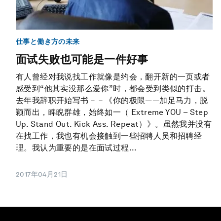
仕事と働き方の未来
面试失败也可能是一件好事
有人曾经对我说找工作就像是约会，翻开新的一页或者
感受到“他其实没那么爱你”时，都会受到类似的打击。
去年我辞职开始写书－－《你的极限——加足马力，脱
颖而出，睥睨群雄，始终如一（ Extreme YOU – Step
Up. Stand Out. Kick Ass. Repeat）》。虽然我并没有
在找工作，我也有机会接触到一些招聘人员和招聘经
理。我认为重要的是在面试过程...
2017年04月21日