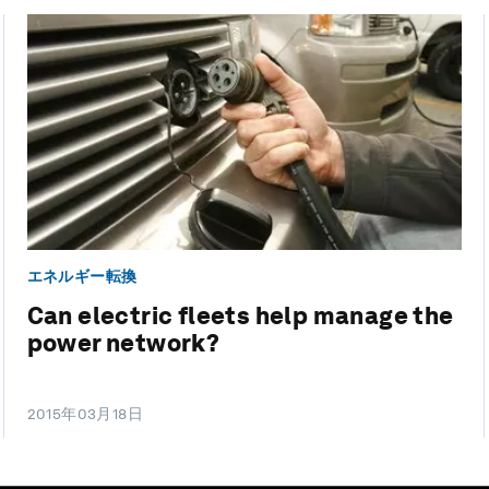
エネルギー転換
Can electric fleets help manage the
power network?
2015年03月18日