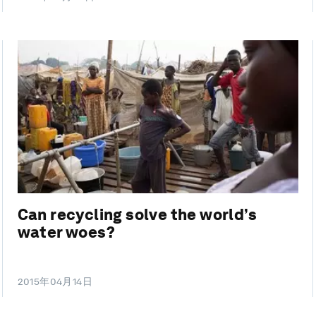
Can recycling solve the world’s
water woes?
2015年04月14日