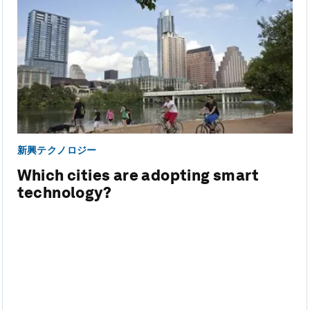
新興テクノロジー
Which cities are adopting smart
technology?