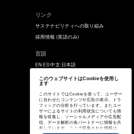
リンク
サステナビリティへの取り組み
採用情報 (英語のみ)
て
言語
EN
ES
中文
日本語
▪
▪
▪
このウェブサイトはCookieを使用し
ます
このサイトではCookieを使って、ユーザー
に合わせたコンテンツや広告の表示、トラ
フィックの分析を行っています。またユー
ザーによるサイトの利用状況についても情
報を収集し、ソーシャルメディアや広告配
信、データ解析の各パートナーに情報を共
有しています。ここで収集された情報は、
ユーザーが各パートナーに提供した他の情