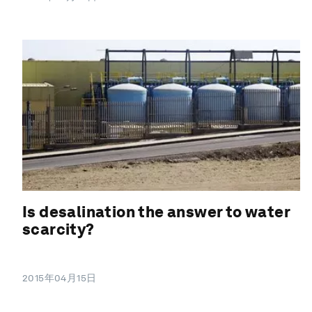
Is desalination the answer to water
scarcity?
2015年04月15日