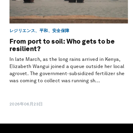
レジリエンス、平和、安全保障
From port to soil: Who gets to be
resilient?
In late March, as the long rains arrived in Kenya,
Elizabeth Wangui joined a queue outside her local
agrovet. The government-subsidized fertilizer she
was coming to collect was running sh...
2026年06月23日