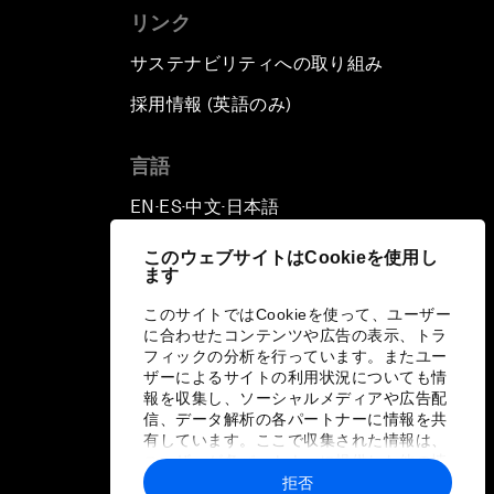
リンク
サステナビリティへの取り組み
採用情報 (英語のみ)
て
言語
EN
ES
中文
日本語
▪
▪
▪
このウェブサイトはCookieを使用し
ます
このサイトではCookieを使って、ユーザー
に合わせたコンテンツや広告の表示、トラ
フィックの分析を行っています。またユー
ザーによるサイトの利用状況についても情
報を収集し、ソーシャルメディアや広告配
信、データ解析の各パートナーに情報を共
有しています。ここで収集された情報は、
ユーザーが各パートナーに提供した他の情
報や各パートナーのサービスを使用した際
拒否