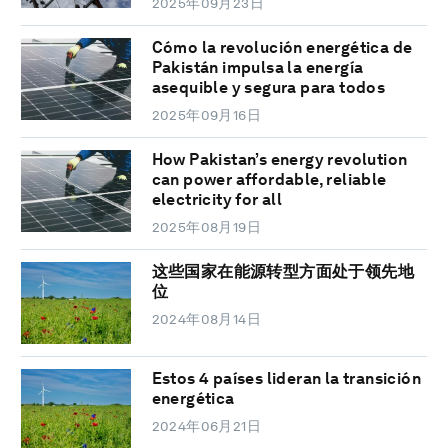
2025年09月23日
Cómo la revolución energética de
Pakistán impulsa la energía
asequible y segura para todos
2025年09月16日
How Pakistan’s energy revolution
can power affordable, reliable
electricity for all
2025年08月19日
这些国家在能源转型方面处于领先地
位
2024年08月14日
Estos 4 países lideran la transición
energética
2024年06月21日