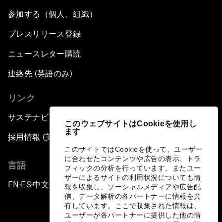
参加する（個人、組織）
プレスリリース登録
ニュースレター購読
連絡先 (英語のみ)
リンク
サステナビリティへの取り組み
このウェブサイトはCookieを使用し
ます
採用情報 (英語のみ)
このサイトではCookieを使って、ユーザー
に合わせたコンテンツや広告の表示、トラ
言語
フィックの分析を行っています。またユー
ザーによるサイトの利用状況についても情
EN
ES
中文
日本語
▪
▪
▪
報を収集し、ソーシャルメディアや広告配
信、データ解析の各パートナーに情報を共
有しています。ここで収集された情報は、
ユーザーが各パートナーに提供した他の情