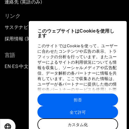
連絡先 (英語のみ)
リンク
サステナビリティへの取り組み
このウェブサイトはCookieを使用し
ます
採用情報 (英語のみ)
このサイトではCookieを使って、ユーザー
に合わせたコンテンツや広告の表示、トラ
言語
フィックの分析を行っています。またユー
ザーによるサイトの利用状況についても情
EN
ES
中文
日本語
▪
▪
▪
報を収集し、ソーシャルメディアや広告配
信、データ解析の各パートナーに情報を共
有しています。ここで収集された情報は、
ユーザーが各パートナーに提供した他の情
報や各パートナーのサービスを使用した際
に収集された情報と組み合わされ、各パー
拒否
トナーによって使用されることがありま
プライバシーポリシーと利用規約
す。
全て許可
サイトマップ
カスタム化
©
2026
世界経済フォーラム
EN
ES
中文
日本語